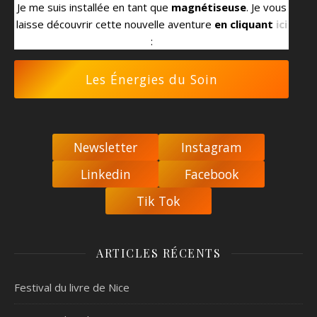
Je me suis installée en tant que
magnétiseuse
. Je vous
laisse découvrir cette nouvelle aventure
en cliquant
ici
:
Les Énergies du Soin
Newsletter
Instagram
Linkedin
Facebook
Tik Tok
ARTICLES RÉCENTS
Festival du livre de Nice