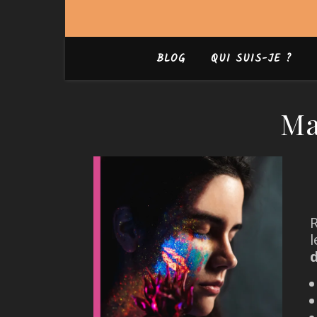
BLOG
QUI SUIS-JE ?
Ma
R
l